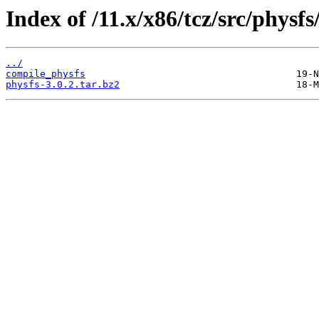
Index of /11.x/x86/tcz/src/physfs
../
compile_physfs
physfs-3.0.2.tar.bz2