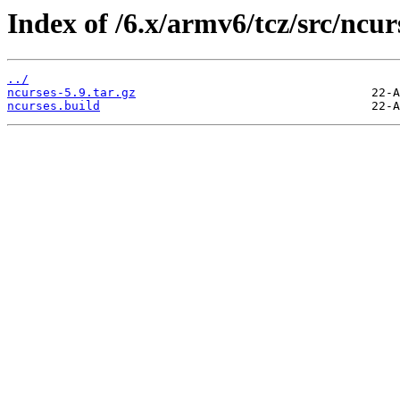
Index of /6.x/armv6/tcz/src/ncur
../
ncurses-5.9.tar.gz
ncurses.build