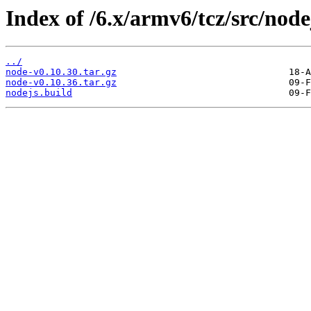
Index of /6.x/armv6/tcz/src/node
../
node-v0.10.30.tar.gz
node-v0.10.36.tar.gz
nodejs.build