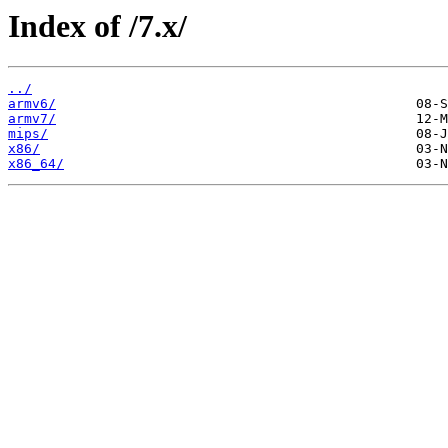
Index of /7.x/
../
armv6/
armv7/
mips/
x86/
x86_64/